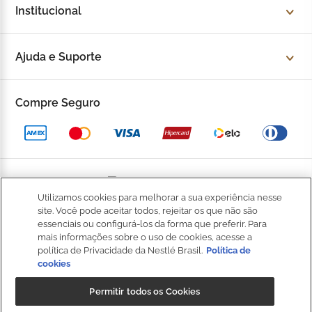
Institucional
Sobre a Kopenhagen
Ajuda e Suporte
Fale Conosco
Trocas e devoluções
Compre Seguro
Trabalhe Conosco
Política de Privacidade
Kop to Company
Política de Promocional
Nossas Lojas
Política de Pagamento
Utilizamos cookies para melhorar a sua experiência nesse
Catálogo Completo
BOM
site. Você pode aceitar todos, rejeitar os que não são
Política de Entrega
essenciais ou configurá-los da forma que preferir. Para
Seja um Franqueado
mais informações sobre o uso de cookies, acesse a
Política de Cookies
política de Privacidade da Nestlé Brasil.
Política de
cookies
Fale
Kop Club
Dúvidas Frequentes
Conosco
Permitir todos os Cookies
Regulamento Kop Club
Política de qualidade e segurança dos alimentos