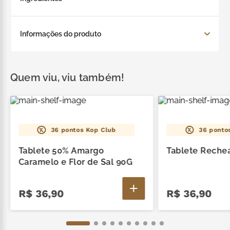
leite em pó integral, manteiga de cacau, açúcar,
Informações do produto
soro de leite em pó parcialmente
desmineralizado, emulsificante lecitina de soja e
aromatizante. ALÉRGICOS: CONTÉM DERIVADOS
Chocolate branco maciço 90g.
DE LEITE E SOJA. PODE CONTER AMENDOIM,
Quem viu, viu também!
AMÊNDOAS, AVELÃ, CASTANHA-DE-CAJU,
CASTANHA-DO-BRASIL, MACADÂMIA, NOZES E
PISTACHE. CONTÉM LACTOSE. NÃO CONTÉM
!
GLÚTEN.
36
pontos Kop Club
36
pontos
Tablete 50% Amargo
Tablete Reche
Caramelo e Flor de Sal 90G
R$
36
,
90
R$
36
,
90