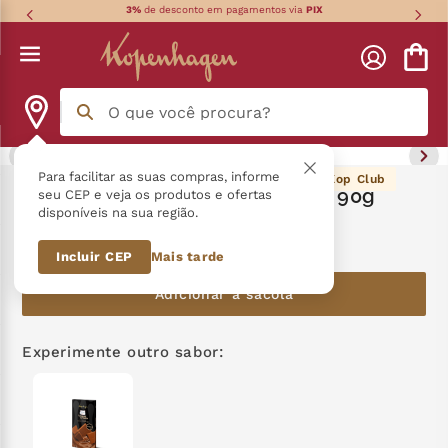
3%
de desconto em pagamentos via
PIX
O que você procura?
Termos mais buscados
Para facilitar as suas compras, informe
36
pontos Kop Club
Tablete Língua de Gato Branco 90g
seu CEP e veja os produtos e ofertas
disponíveis na sua região.
língua gato
1
º
R$
36
,
90
Incluir CEP
Mais tarde
zero açucar
2
º
Adicionar à sacola
kopenhagen
3
º
trufa
4
º
Experimente outro sabor:
nhá benta kopenhagen
5
º
kit
6
º