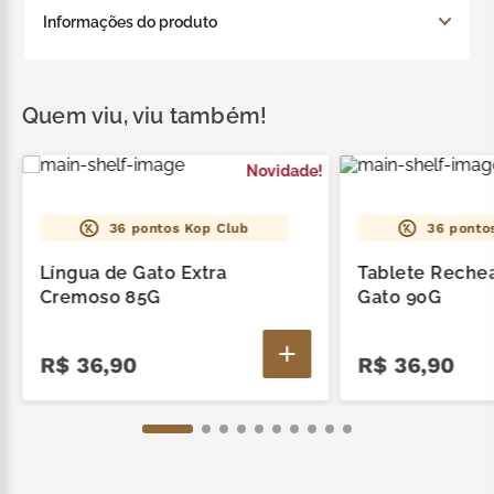
Ingrediente: açúcar, manteiga de cacau, leite em
Informações do produto
pó integral, pasta de cacau, creme de leite em
pó, emulsificante lecitina de soja e aromatizante.
ALÉRGICOS: CONTÉM DERIVADOS DE LEITE E
Contém: 10 Minitabletes de chocolate ao leite.
SOJA. PODE CONTER AMENDOIM, AMÊNDOAS,
Quem viu, viu também!
AVELÃ, CASTANHA-DE-CAJU, CASTANHA-DO-
BRASIL, MACADÂMIA, NOZES E PISTACHE. CONTÉM
LACTOSE. NÃO CONTÉM GLÚTEN.
Novidade!
36
pontos Kop Club
36
pontos
Língua de Gato Extra
Tablete Reche
Cremoso 85G
Gato 90G
R$
36
,
90
R$
36
,
90