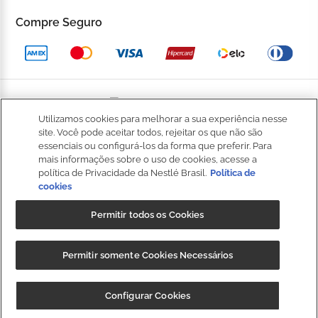
Trocas e devoluções
Compre Seguro
Trabalhe Conosco
Política de Privacidade
Kop to Company
Política de Promocional
Nossas Lojas
Política de Pagamento
Utilizamos cookies para melhorar a sua experiência nesse
Catálogo Completo
BOM
site. Você pode aceitar todos, rejeitar os que não são
Política de Entrega
essenciais ou configurá-los da forma que preferir. Para
Seja um Franqueado
mais informações sobre o uso de cookies, acesse a
Política de Cookies
política de Privacidade da Nestlé Brasil.
Política de
cookies
Fale
Kop Club
Dúvidas Frequentes
Conosco
Permitir todos os Cookies
Regulamento Kop Club
Política de qualidade e segurança dos alimentos
NIBS PARTICIPAÇÕES S.A, (“CRM”), sociedade anônima, com sede na
Regulamento Café Fidelidade
Permitir somente Cookies Necessários
Regulamento Convide e Ganhe
Rod. Fernão Dias, s/n, km 925,6, 1º andar, Sala 3, Roseira,
Extrema/MG, CEP 37640-000, e inscrita no CNPJ/MF sob o nº
Governança Corporativa
CUPOM: "
BAIXEOAPP
" 20%OFF + Frete
Baixar
Configurar Cookies
35.539.362/0001-30, detentora da marca Kopenhagen.
Grátis