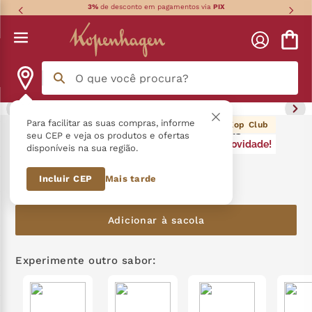
3%
de desconto em pagamentos via
PIX
O que você procura?
Termos mais buscados
Para facilitar as suas compras, informe
49
pontos Kop Club
Mil Delícias Língua de Gato Extra
seu CEP e veja os produtos e ofertas
Novidade!
disponíveis na sua região.
Cremoso 100G
língua gato
1
º
Incluir CEP
Mais tarde
R$
49
,
90
zero açucar
2
º
kopenhagen
3
º
Adicionar à sacola
trufa
4
º
Experimente outro sabor:
nhá benta kopenhagen
5
º
zero lactose
6
º