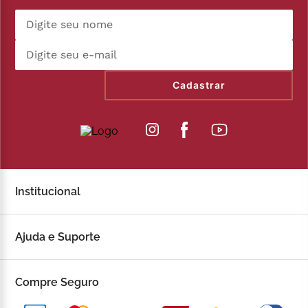
Cadastrar
Institucional
Sobre a Kopenhagen
Ajuda e Suporte
Fale Conosco
Trocas e devoluções
Compre Seguro
Trabalhe Conosco
Política de Privacidade