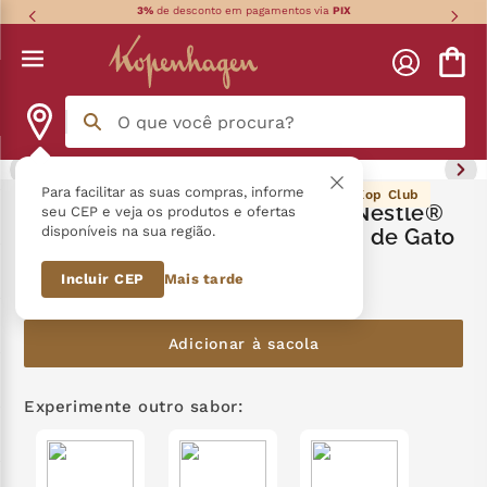
3%
de desconto em pagamentos via
PIX
O que você procura?
Termos mais buscados
Para facilitar as suas compras, informe
79
pontos Kop Club
Combo Cápsulas Dolce Gusto Nestlé®
seu CEP e veja os produtos e ofertas
disponíveis na sua região.
Língua de Gato + Colher Língua de Gato
língua gato
1
º
Incluir CEP
Mais tarde
R$
79
,
40
zero açucar
2
º
kopenhagen
3
º
Adicionar à sacola
trufa
4
º
Experimente outro sabor:
nhá benta kopenhagen
5
º
zero lactose
6
º