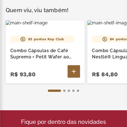
Contém 1 Cápsulas Dolce Gusto Nestlé® Língua de
Gato 162g e 5 Colheres Língua De Gato Ao Leite
Quem viu, viu também!
10G cada.
93
pontos Kop Club
84
ponto
Combo Cápsulas de Café
Combo Cápsula
Supremo + Petit Wafer ao
Nestlé® Língua
Leite
Delícias Língu
R$
93
,
80
R$
84
,
80
Fique por dentro das novidades