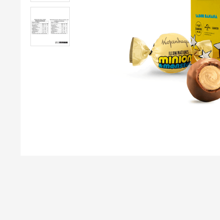
café
9
º
trufas
10
º