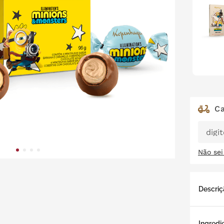
Não se
Descriç
A Caix
Ingredi