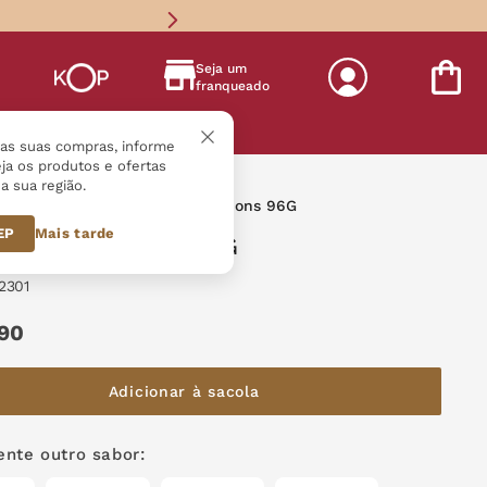
Seja um
franqueado
s
r as suas compras, informe
ja os produtos e ofertas
a sua região.
esentes
Caixa Minitrufas Minions 96G
CEP
Mais tarde
Minitrufas Minions 96G
2301
90
Adicionar à sacola
nte outro sabor: