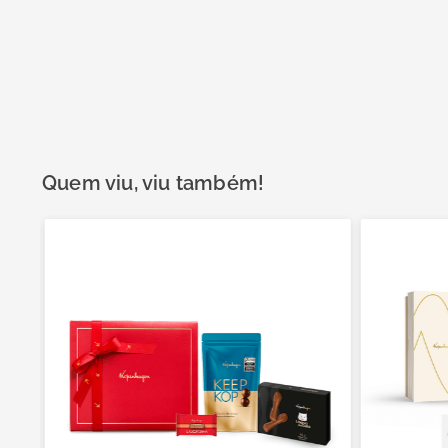
Quem viu, viu também!
e!