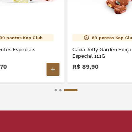
GLÚTE
139
pontos Kop Club
89
pontos Kop Cl
entes Especiais
Caixa Jelly Garden Ediç
Especial 111G
70
R$
89
,
90