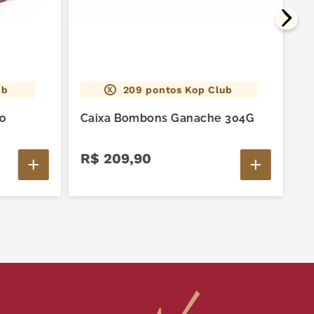
N.
ub
209
pontos Kop Club
ão
Caixa Bombons Ganache 304G
R$
209
,
90