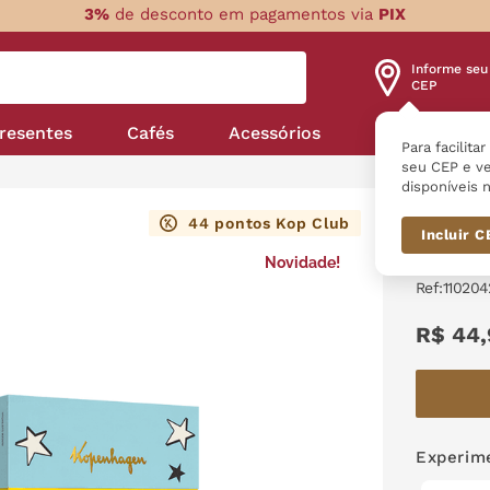
3%
de desconto em pagamentos via
PIX
Informe seu
CEP
resentes
Cafés
Acessórios
Nossas linha
Para facilita
seu CEP e ve
disponíveis n
Pr
44
pontos Kop Club
Incluir 
Caixa 
Novidade!
:
110204
R$
44
,
Experime