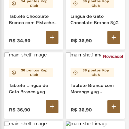
34
pontos Kop
36
pontos Kop
Club
Club
nhá benta kopenhagen
6
º
Tablete Chocolate
Língua de Gato
zero lactose
7
º
Branco com Pistache
Chocolate Branco 85G
90G
café
8
º
R$
34
,
90
R$
36
,
90
mil delícia
9
º
Novidade!
cereja
10
º
36
pontos Kop
36
pontos Kop
Club
Club
Tablete Língua de
Tablete Branco com
Gato Branco 90g
Morango 90g -
Moranguinho
R$
36
,
90
R$
36
,
90