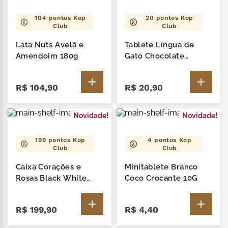
104
pontos Kop
20
pontos Kop
Club
Club
Lata Nuts Avelã e
Tablete Língua de
Amendoim 180g
Gato Chocolate
Branco 40G
R$
104
,
90
R$
20
,
90
Novidade!
Novidade!
199
pontos Kop
4
pontos Kop
Club
Club
Caixa Corações e
Minitablete Branco
Rosas Black White
Coco Crocante 10G
240G
R$
199
,
90
R$
4
,
40