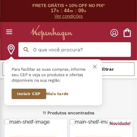
FRETE GRÁTIS + 10% OFF NO PIX*
17
:
44
:
08
h
m
s
Ver condições
O que você procura?
Termos mais buscados
Relevância
Filtrar
Para facilitar as suas compras, informe
seu CEP e veja os produtos e ofertas
disponíveis na sua região.
língua gato
1
º
Kopenhagen
Branco
Incluir CEP
Mais tarde
zero açucar
2
º
Branco
kopenhagen
3
º
11
Produtos
trufa
4
º
Novidade!
kit
5
º