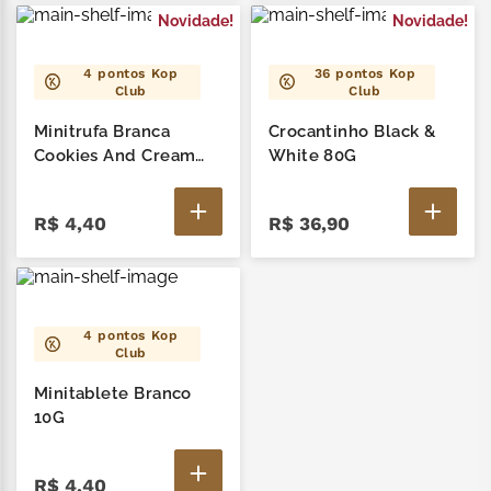
Novidade!
Novidade!
4
pontos Kop
36
pontos Kop
Club
Club
Minitrufa Branca
Crocantinho Black &
Cookies And Cream
White 80G
12G
R$
4
,
40
R$
36
,
90
4
pontos Kop
Club
Minitablete Branco
10G
R$
4
,
40