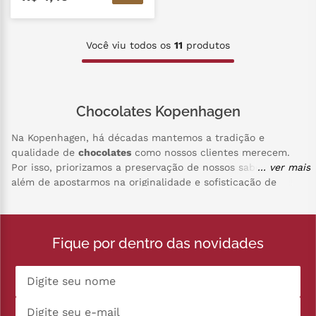
Você viu todos os
11
produtos
Chocolates Kopenhagen
Na Kopenhagen, há décadas mantemos a tradição e
qualidade de
chocolates
como nossos clientes merecem.
Por isso, priorizamos a preservação de nossos sabores,
... ver mais
além de apostarmos na originalidade e sofisticação de
nossos produtos. Nossos chocolates são cuidadosamente
selecionados e produzidos, com o objetivo de oferecer
experiências únicas a cada mordida. Para isso, temos uma
Fique por dentro das novidades
ampla variedade de opções para que você aproveite cada
momento. Acreditamos que, ao trabalharmos empenhados
em oferecer o melhor em atendimento e produtos,
podemos surpreender as expectativas de nossos clientes.
Proporcionando, assim, momentos inesquecíveis e
lembranças duradouras.