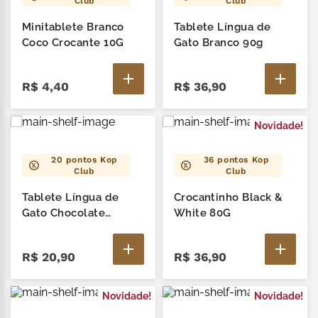
Club
Club
Minitablete Branco
Tablete Língua de
Coco Crocante 10G
Gato Branco 90g
R$
4
,
40
R$
36
,
90
Novidade!
20
pontos Kop
36
pontos Kop
Club
Club
Tablete Língua de
Crocantinho Black &
Gato Chocolate
White 80G
Branco 40G
R$
20
,
90
R$
36
,
90
Novidade!
Novidade!