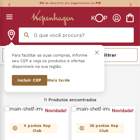
3%
de desconto em pagamentos via
PIX
O que você procura?
Termos mais buscados
Mais vendidos
Filtrar
Para facilitar as suas compras, informe
seu CEP e veja os produtos e ofertas
disponíveis na sua região.
língua gato
1
º
Kopenhagen
Branco
Incluir CEP
Mais tarde
zero açucar
2
º
Branco
kopenhagen
3
º
11
Produtos
trufa
4
º
Novidade!
Novidade!
nhá benta kopenhagen
5
º
4
pontos Kop
36
pontos Kop
Club
Club
zero lactose
6
º