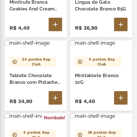
Minitrufa Branca
Língua de Gato
kit
7
º
Cookies And Cream
Chocolate Branco 85G
12G
mil delícia
8
º
R$
4
,
40
R$
36
,
90
café
9
º
trufas
10
º
34
pontos Kop
4
pontos Kop
Club
Club
Tablete Chocolate
Minitablete Branco
Branco com Pistache
10G
90G
R$
34
,
90
R$
4
,
40
Novidade!
4
pontos Kop
36
pontos Kop