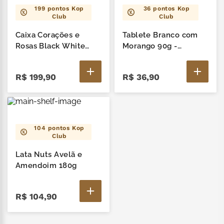
199
pontos Kop
36
pontos Kop
Club
Club
Caixa Corações e
Tablete Branco com
Rosas Black White
Morango 90g -
240G
Moranguinho
R$
199
,
90
R$
36
,
90
104
pontos Kop
Club
Lata Nuts Avelã e
Amendoim 180g
R$
104
,
90