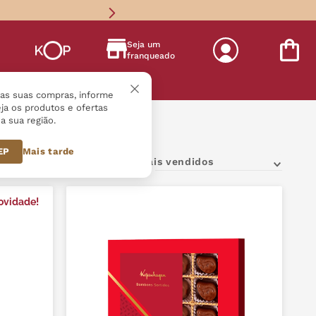
Seja um
franqueado
s
r as suas compras, informe
ja os produtos e ofertas
a sua região.
n + Receitas Nestlé
CEP
Mais tarde
Mais vendidos
ovidade!