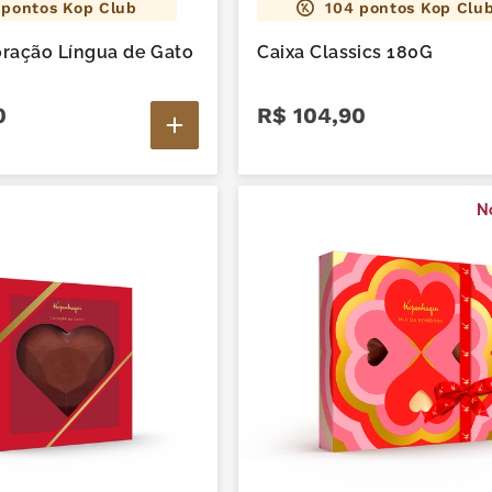
pontos Kop Club
104
pontos Kop Clu
ração Língua de Gato
Caixa Classics 180G
0
R$
104
,
90
N