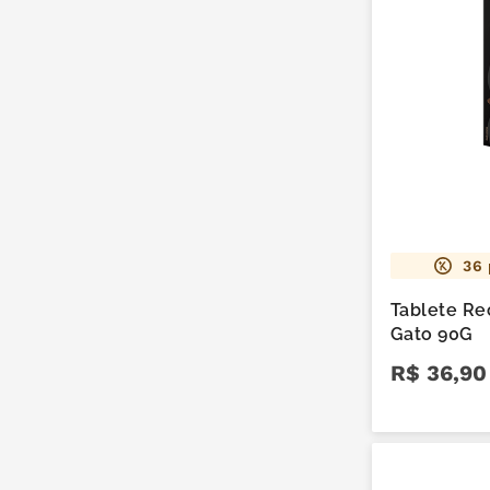
36
Tablete Re
Gato 90G
R$
36
,
90