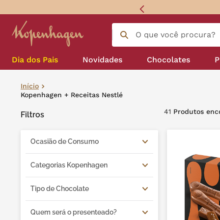
 sem juros
O que você procura?
Termos mais buscados
língua gato
1
º
Dia dos Pais
Novidades
Chocolates
P
zero açucar
2
º
Para acompanhar seu café
Bombom e caixas de bombom
kopenhagen
3
º
Kopenhagen + Receitas Nestlé
41
Produtos
Filtros
trufa
4
º
nhá benta kopenhagen
5
º
Ocasião de Consumo
zero lactose
6
º
Acompanhamentos de
Categorias Kopenhagen
Cafeteria
kit
7
º
Clássicos
Tipo de Chocolate
Caixas de Presentes
mil delícia
8
º
Versáteis - Kop to go
Ao Leite
Lembranças e Mimos
Quem será o presenteado?