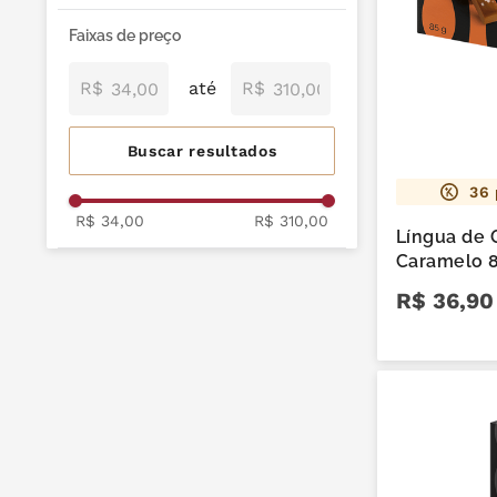
café
9
º
Keep Kop
Zero Açúcar e Zero
Para qualquer hora do
Para o seu amor
Faixas de preço
Lactose
trufas
10
º
dia
Cafeteria
Para colegas do trabalho
Recheio de Frutas
R$
R$
Soul Good
Maciços
Presentes
Recheados
Tabletes
36
Alcoólicos
R$ 34,00
R$ 310,00
Mil Delícias
Língua de
Caramelo 
R$
36
,
90