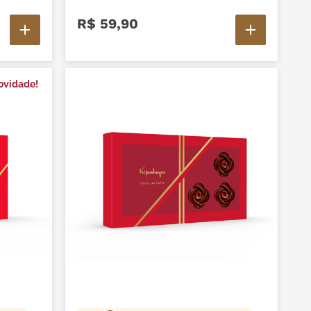
R$
59
,
90
ovidade!