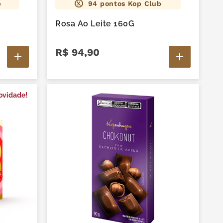
b
94
pontos Kop Club
Rosa Ao Leite 160G
R$
94
,
90
ovidade!