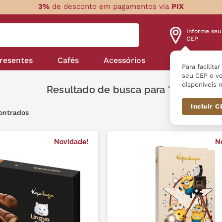
3%
de desconto em pagamentos via
PIX
Informe seu
CEP
resentes
Cafés
Acessórios
Nossas linha
Para facilita
seu CEP e ve
disponíveis n
Kopenhage
Incluir 
Novidade!
N