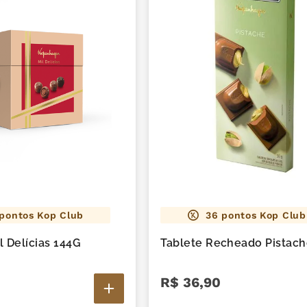
pontos Kop Club
36
pontos Kop Club
l Delícias 144G
Tablete Recheado Pistac
R$
36
,
90