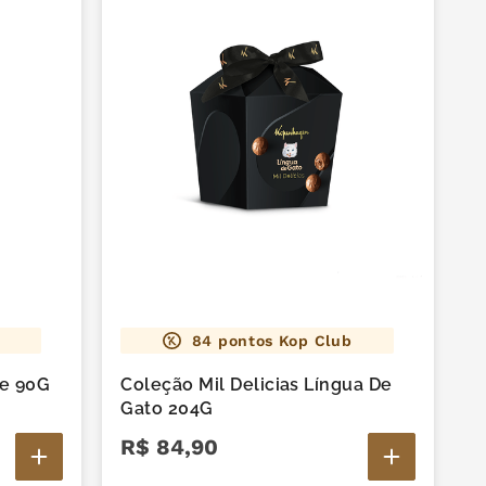
84
pontos Kop Club
he 90G
Coleção Mil Delicias Língua De
Gato 204G
R$
84
,
90