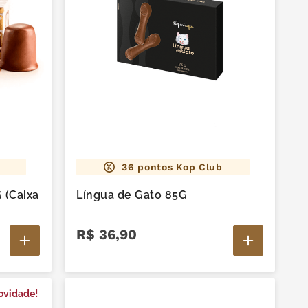
36
pontos Kop Club
 (Caixa
Língua de Gato 85G
R$
36
,
90
ovidade!