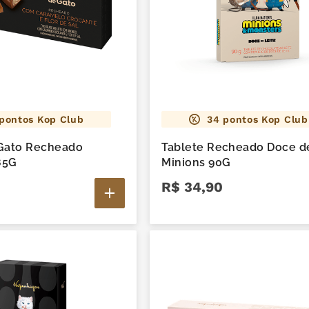
pontos Kop Club
34
pontos Kop Club
 Gato Recheado
Tablete Recheado Doce de
85G
Minions 90G
R$
34
,
90