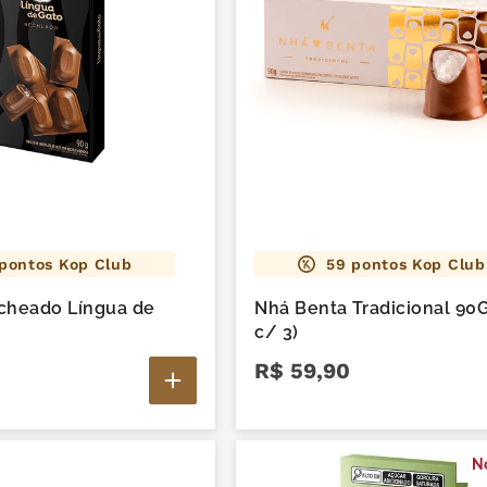
pontos Kop Club
59
pontos Kop Club
cheado Língua de
Nhá Benta Tradicional 90G
c/ 3)
R$
59
,
90
N