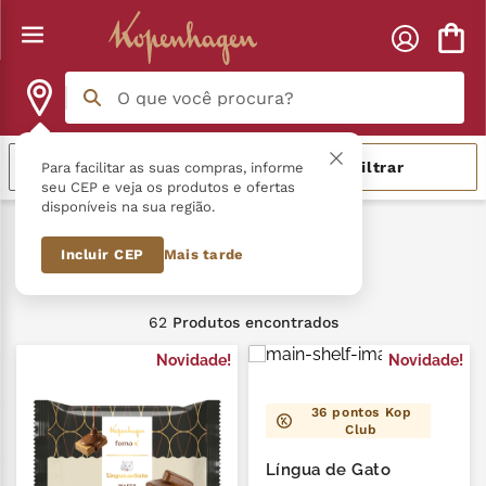
O que você procura?
Termos mais buscados
Mais vendidos
Filtrar
Para facilitar as suas compras, informe
seu CEP e veja os produtos e ofertas
disponíveis na sua região.
língua gato
1
º
Clássicos
Incluir CEP
Mais tarde
zero açucar
2
º
Clássicos
kopenhagen
3
º
62
Produtos
trufa
4
º
Novidade!
Novidade!
nhá benta kopenhagen
5
º
36
pontos Kop
Club
kit
6
º
Língua de Gato