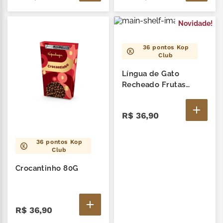
Novidade!
36
pontos Kop
Club
Língua de Gato
Recheado Frutas
Vermelhas 85G
R$
36
,
90
36
pontos Kop
Club
Crocantinho 80G
R$
36
,
90