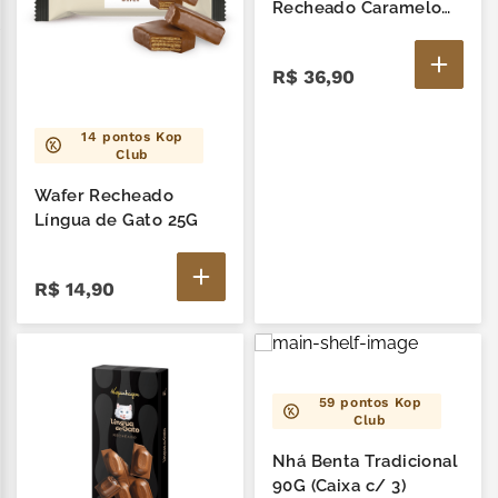
zero lactose
7
º
Recheado Caramelo
85G
café
8
º
R$
36
,
90
cereja
9
º
14
pontos Kop
trufas
10
º
Club
Wafer Recheado
Língua de Gato 25G
R$
14
,
90
59
pontos Kop
Club
Nhá Benta Tradicional
90G (Caixa c/ 3)