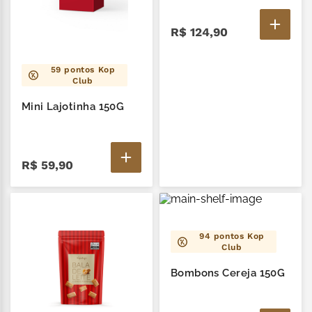
R$
124
,
90
59
pontos Kop
Club
Mini Lajotinha 150G
R$
59
,
90
94
pontos Kop
Club
Bombons Cereja 150G