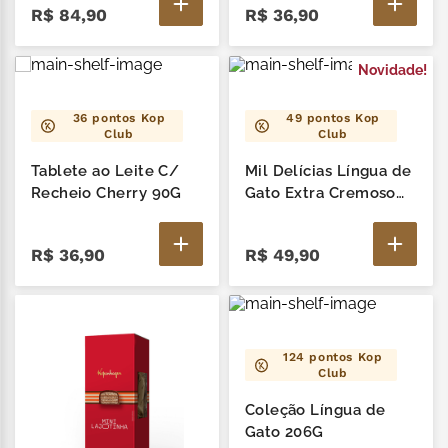
R$
84
,
90
R$
36
,
90
Novidade!
36
pontos Kop
49
pontos Kop
Club
Club
Tablete ao Leite C/
Mil Delícias Língua de
Recheio Cherry 90G
Gato Extra Cremoso
100G
R$
36
,
90
R$
49
,
90
124
pontos Kop
Club
Coleção Língua de
Gato 206G