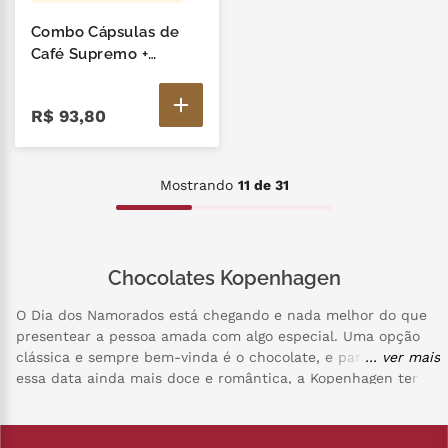
Combo Cápsulas de
Café Supremo +
Canutti On The Go
R$
93
,
80
Mostrando
11 de 31
Chocolates Kopenhagen
O Dia dos Namorados está chegando e nada melhor do que
presentear a pessoa amada com algo especial. Uma opção
clássica e sempre bem-vinda é o chocolate, e para tornar
... ver mais
essa data ainda mais doce e romântica, a Kopenhagen tem
opções irresistíveis para presentear quem você ama.
Os chocolates da Kopenhagen são reconhecidos pela