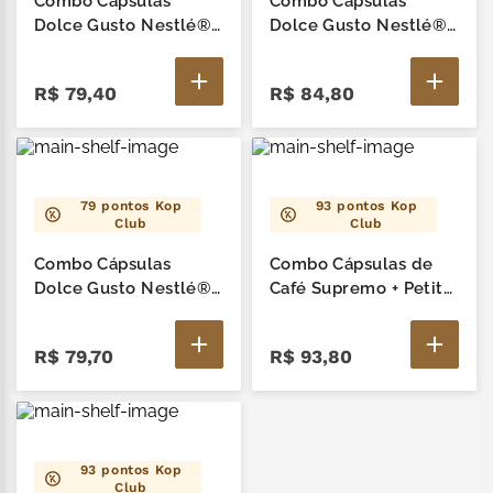
Combo Cápsulas
Combo Cápsulas
Dolce Gusto Nestlé®
Dolce Gusto Nestlé®
Língua de Gato +
Língua de Gato + Mil
Colher Língua de Gato
Delícias Língua de
R$
79
,
40
R$
84
,
80
Gato
79
pontos Kop
93
pontos Kop
Club
Club
Combo Cápsulas
Combo Cápsulas de
Dolce Gusto Nestlé®
Café Supremo + Petit
Lajotinha + Lajotinha
Wafer ao Leite
50g
R$
79
,
70
R$
93
,
80
93
pontos Kop
Club