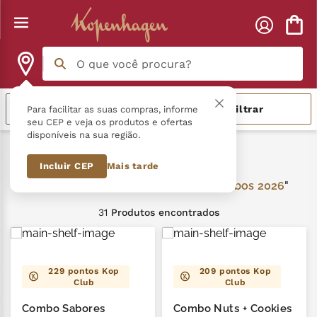
O que você procura?
Termos mais buscados
Relevância
Filtrar
Para facilitar as suas compras, informe
seu CEP e veja os produtos e ofertas
disponíveis na sua região.
língua gato
1
º
kits-e-combos 2026
Incluir CEP
Mais tarde
zero açucar
2
º
kits-e-combos 2026
kopenhagen
3
º
31
Produtos
trufa
4
º
nhá benta kopenhagen
5
º
229
pontos Kop
209
pontos Kop
Club
Club
kit
6
º
Combo Sabores
Combo Nuts + Cookies