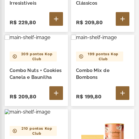
zero lactose
7
º
Irresistíveis
Clássicos
café
8
º
R$
229
,
80
R$
209
,
80
cereja
9
º
trufas
10
º
209
pontos Kop
199
pontos Kop
Club
Club
Combo Nuts + Cookies
Combo Mix de
Canela e Baunilha
Bombons
R$
209
,
80
R$
199
,
80
210
pontos Kop
Club