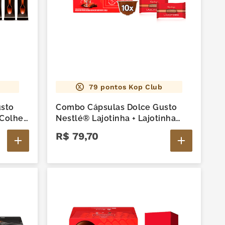
79
pontos Kop Club
sto
Combo Cápsulas Dolce Gusto
 Colher
Nestlé® Lajotinha + Lajotinha
50g
R$
79
,
70