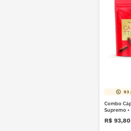
93
Combo Cáp
Supremo + 
R$
93
,
80