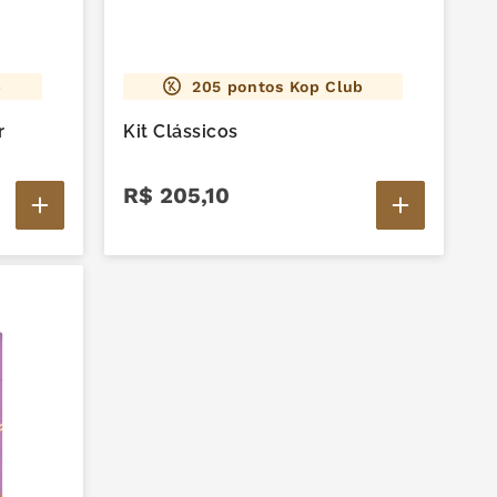
b
205
pontos Kop Club
r
Kit Clássicos
R$
205
,
10