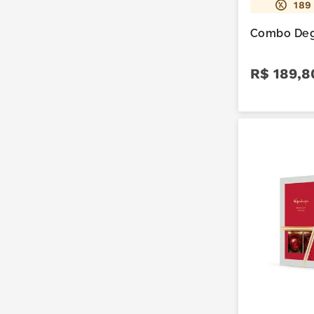
189
Combo Degr
R$
189
,
8