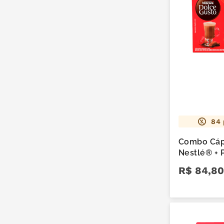
84
Combo Cáp
Nestlé® + 
120g
R$
84
,
80