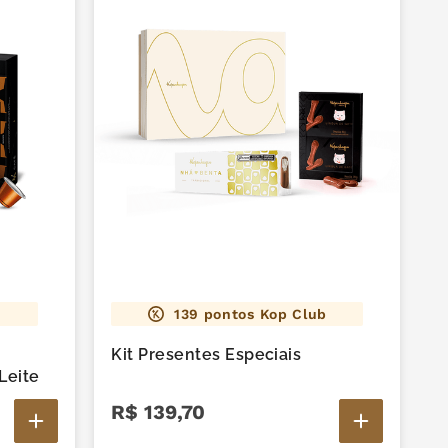
139
pontos Kop Club
Kit Presentes Especiais
Leite
R$
139
,
70