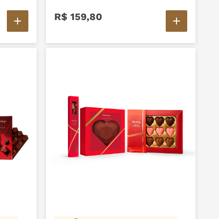
R$
159
,
80