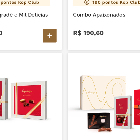
pontos Kop Club
190
pontos Kop Clu
adê e Mil Delícias
Combo Apaixonados
0
R$
190
,
60