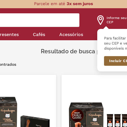
Parcele em até
3x sem juros
Informe seu
CEP
resentes
Cafés
Acessórios
Nossas linha
Para facilita
seu CEP e ve
disponíveis n
kits
Incluir 