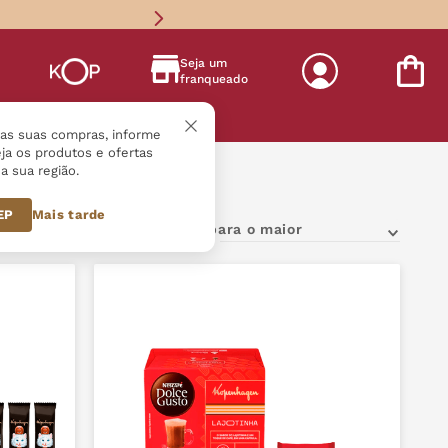
Seja um
franqueado
s
r as suas compras, informe
ja os produtos e ofertas
a sua região.
-e-combos 2026
CEP
Mais tarde
Preço: Do menor para o maior