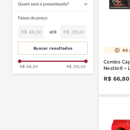
café
9
º
Nescafé Dolce Gusto
Quem será o presenteado?
Lactose
Presentes
trufas
10
º
Para o seu amor
Recheados
Faixas de preço
Mil Delícias
Para seus amigos
Alcoólicos
R$
R$
Para a família
Para colegas do trabalho
66
Combo Cáp
R$ 66,00
R$ 310,00
Nestlé® + 
R$
66
,
80