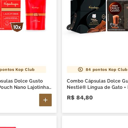
pontos Kop Club
84
pontos Kop Club
sulas Dolce Gusto
Combo Cápsulas Dolce Gu
Pouch Nano Lajotinha
Nestlé® Língua de Gato + 
Delícias Língua de Gato
R$
84
,
80